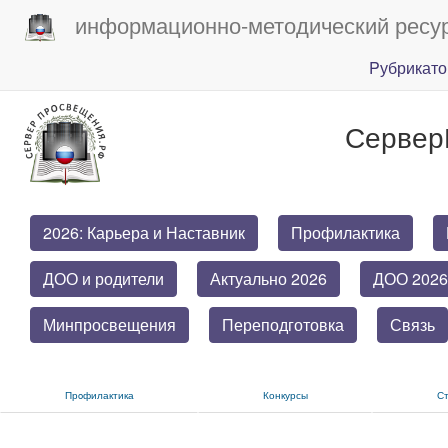
информационно-методический ресу
Pубрикато
Сервер
2026: Карьера и Наставник
Профилактика
ДОО и родители
Актуально 2026
ДОО 2026
Минпросвещения
Переподготовка
Связь
Прoфилактика
Конкурсы
С