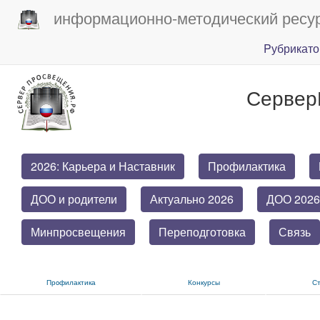
информационно-методический ресу
Pубрикато
Сервер
2026: Карьера и Наставник
Профилактика
ДОО и родители
Актуально 2026
ДОО 2026
Минпросвещения
Переподготовка
Связь
Прoфилактика
Конкурсы
С