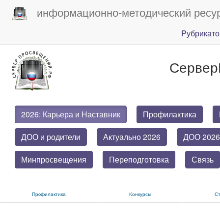
информационно-методический ресу
Pубрикато
Сервер
2026: Карьера и Наставник
Профилактика
ДОО и родители
Актуально 2026
ДОО 2026
Минпросвещения
Переподготовка
Связь
Прoфилактика
Конкурсы
С