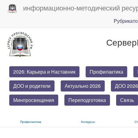
информационно-методический ресу
Pубрикато
Сервер
2026: Карьера и Наставник
Профилактика
ДОО и родители
Актуально 2026
ДОО 2026
Минпросвещения
Переподготовка
Связь
Прoфилактика
Конкурсы
С